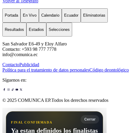
Volver al Telégrafo
Portada
En Vivo
Calendario
Ecuador
Eliminatorias
Resultados
Estadios
Selecciones
San Salvador E6-49 y Eloy Alfaro
Contacto: +593 98 777 7778
info@comunica.ec
Contacto
Publicidad
Política para el tratamiento de datos personales
Código deontológico
Síguenos en:
© 2025 COMUNICA EP.Todos los derechos reservados
Cerrar
FINAL CONFIRMADA
Ya estan definidos los finalistas