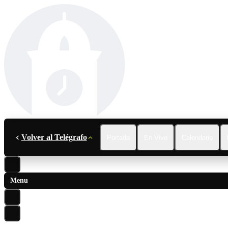
Volver al Telégrafo
Portada
En Vivo
Calendario
Menu