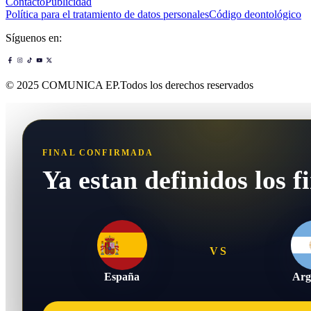
Contacto
Publicidad
Política para el tratamiento de datos personales
Código deontológico
Síguenos en:
© 2025 COMUNICA EP.Todos los derechos reservados
FINAL CONFIRMADA
Ya estan definidos los fi
VS
España
Arg