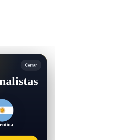
Cerrar
nalistas
entina