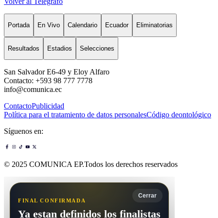
Volver al Telégrafo
Portada
En Vivo
Calendario
Ecuador
Eliminatorias
Resultados
Estadios
Selecciones
San Salvador E6-49 y Eloy Alfaro
Contacto: +593 98 777 7778
info@comunica.ec
Contacto
Publicidad
Política para el tratamiento de datos personales
Código deontológico
Síguenos en:
© 2025 COMUNICA EP.Todos los derechos reservados
Cerrar
FINAL CONFIRMADA
Ya estan definidos los finalistas