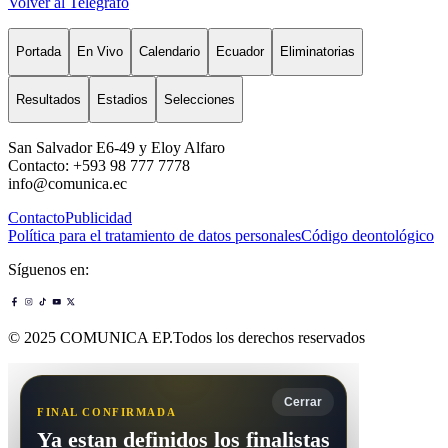
Volver al Telégrafo
Portada
En Vivo
Calendario
Ecuador
Eliminatorias
Resultados
Estadios
Selecciones
San Salvador E6-49 y Eloy Alfaro
Contacto: +593 98 777 7778
info@comunica.ec
Contacto
Publicidad
Política para el tratamiento de datos personales
Código deontológico
Síguenos en:
© 2025 COMUNICA EP.Todos los derechos reservados
Cerrar
FINAL CONFIRMADA
Ya estan definidos los finalistas