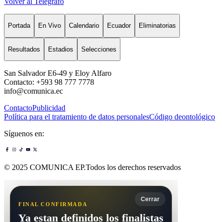
Volver al Telégrafo
Portada
En Vivo
Calendario
Ecuador
Eliminatorias
Resultados
Estadios
Selecciones
San Salvador E6-49 y Eloy Alfaro
Contacto: +593 98 777 7778
info@comunica.ec
Contacto
Publicidad
Política para el tratamiento de datos personales
Código deontológico
Síguenos en:
© 2025 COMUNICA EP.Todos los derechos reservados
Cerrar
FINAL CONFIRMADA
Ya estan definidos los finalistas