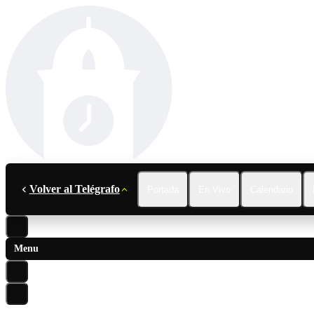
Volver al Telégrafo
Portada
En Vivo
Calendario
Menu