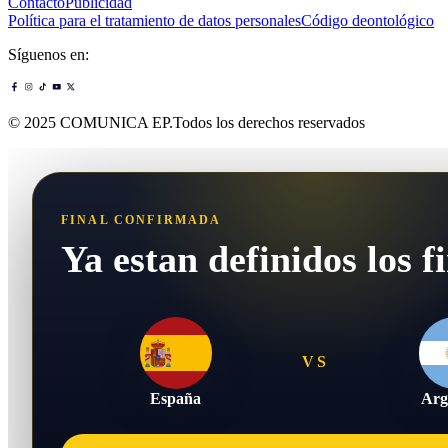
Contacto
Publicidad
Política para el tratamiento de datos personales
Código deontológico
Síguenos en:
© 2025 COMUNICA EP.Todos los derechos reservados
FINAL CONFIRMADA
Ya estan definidos los fi
VS
España
Arg