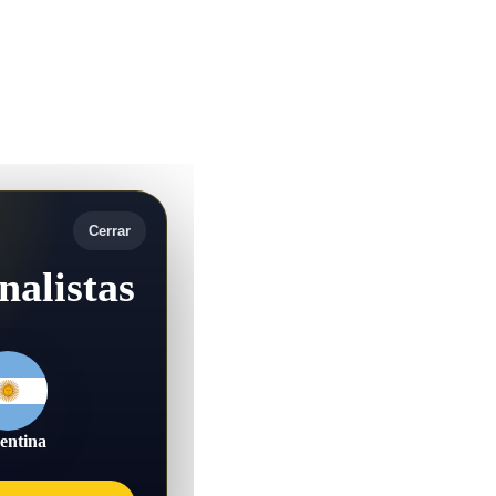
Cerrar
nalistas
entina