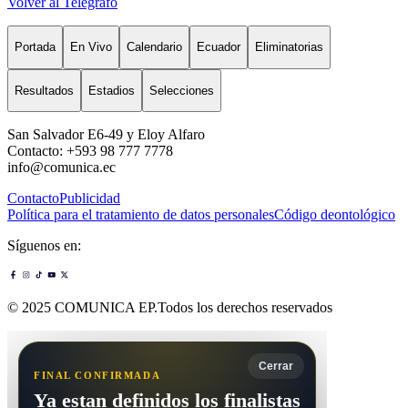
Volver al Telégrafo
Portada
En Vivo
Calendario
Ecuador
Eliminatorias
Resultados
Estadios
Selecciones
San Salvador E6-49 y Eloy Alfaro
Contacto: +593 98 777 7778
info@comunica.ec
Contacto
Publicidad
Política para el tratamiento de datos personales
Código deontológico
Síguenos en:
© 2025 COMUNICA EP.Todos los derechos reservados
Cerrar
FINAL CONFIRMADA
Ya estan definidos los finalistas