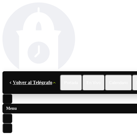
Volver al Telégrafo
Portada
En Vivo
Calendario
Menu