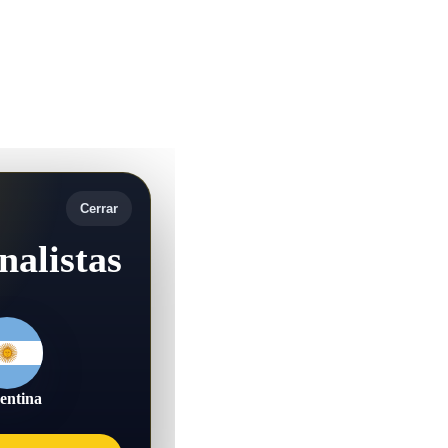
Cerrar
nalistas
entina