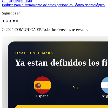
Contacto
Publicidad
Política para el tratamiento de datos personales
Código deontológico
Síguenos en:
© 2025 COMUNICA EP.Todos los derechos reservados
FINAL CONFIRMADA
Ya estan definidos los fi
VS
España
Arg