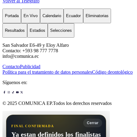
Volver al Telégrafo
Portada
En Vivo
Calendario
Ecuador
Eliminatorias
Resultados
Estadios
Selecciones
San Salvador E6-49 y Eloy Alfaro
Contacto: +593 98 777 7778
info@comunica.ec
Contacto
Publicidad
Política para el tratamiento de datos personales
Código deontológico
Síguenos en:
© 2025 COMUNICA EP.Todos los derechos reservados
Cerrar
FINAL CONFIRMADA
Ya estan definidos los finalistas