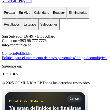
Volver al Telégrafo
Portada
En Vivo
Calendario
Ecuador
Eliminatorias
Resultados
Estadios
Selecciones
San Salvador E6-49 y Eloy Alfaro
Contacto: +593 98 777 7778
info@comunica.ec
Contacto
Publicidad
Política para el tratamiento de datos personales
Código deontológico
Síguenos en:
© 2025 COMUNICA EP.Todos los derechos reservados
Cerrar
FINAL CONFIRMADA
Ya estan definidos los finalistas