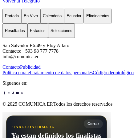
Volver al Telégrafo
Portada
En Vivo
Calendario
Ecuador
Eliminatorias
Resultados
Estadios
Selecciones
San Salvador E6-49 y Eloy Alfaro
Contacto: +593 98 777 7778
info@comunica.ec
Contacto
Publicidad
Política para el tratamiento de datos personales
Código deontológico
Síguenos en:
© 2025 COMUNICA EP.Todos los derechos reservados
Cerrar
FINAL CONFIRMADA
Ya estan definidos los finalistas