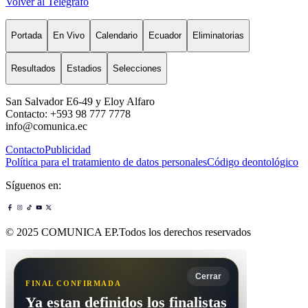
Volver al Telégrafo
Portada
En Vivo
Calendario
Ecuador
Eliminatorias
Resultados
Estadios
Selecciones
San Salvador E6-49 y Eloy Alfaro
Contacto: +593 98 777 7778
info@comunica.ec
Contacto
Publicidad
Política para el tratamiento de datos personales
Código deontológico
Síguenos en:
© 2025 COMUNICA EP.Todos los derechos reservados
Cerrar
FINAL CONFIRMADA
Ya estan definidos los finalistas