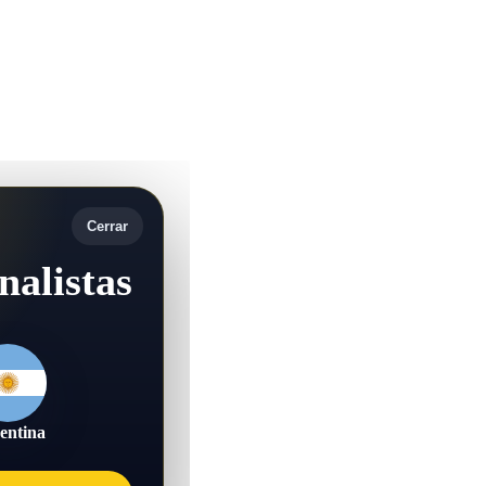
Cerrar
nalistas
entina