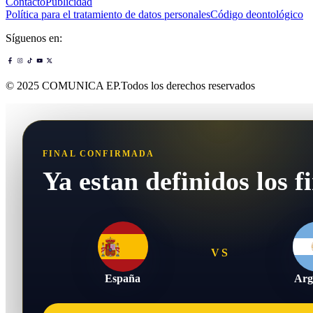
Contacto
Publicidad
Política para el tratamiento de datos personales
Código deontológico
Síguenos en:
© 2025 COMUNICA EP.Todos los derechos reservados
FINAL CONFIRMADA
Ya estan definidos los fi
VS
España
Arg