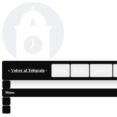
Volver al Telégrafo
Portada
En Vivo
Calendario
Menu