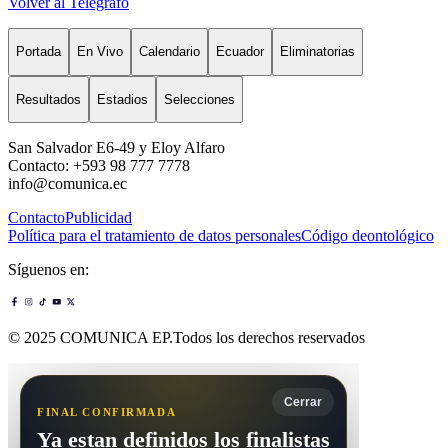
Volver al Telégrafo
Portada
En Vivo
Calendario
Ecuador
Eliminatorias
Resultados
Estadios
Selecciones
San Salvador E6-49 y Eloy Alfaro
Contacto: +593 98 777 7778
info@comunica.ec
Contacto
Publicidad
Política para el tratamiento de datos personales
Código deontológico
Síguenos en:
© 2025 COMUNICA EP.Todos los derechos reservados
Cerrar
FINAL CONFIRMADA
Ya estan definidos los finalistas