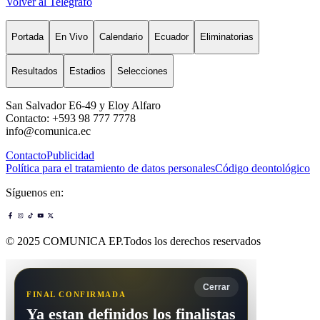
Volver al Telégrafo
Portada
En Vivo
Calendario
Ecuador
Eliminatorias
Resultados
Estadios
Selecciones
San Salvador E6-49 y Eloy Alfaro
Contacto: +593 98 777 7778
info@comunica.ec
Contacto
Publicidad
Política para el tratamiento de datos personales
Código deontológico
Síguenos en:
© 2025 COMUNICA EP.Todos los derechos reservados
Cerrar
FINAL CONFIRMADA
Ya estan definidos los finalistas