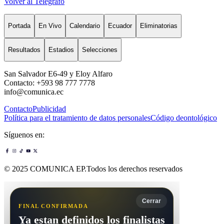
Volver al Telégrafo
Portada
En Vivo
Calendario
Ecuador
Eliminatorias
Resultados
Estadios
Selecciones
San Salvador E6-49 y Eloy Alfaro
Contacto: +593 98 777 7778
info@comunica.ec
Contacto
Publicidad
Política para el tratamiento de datos personales
Código deontológico
Síguenos en:
© 2025 COMUNICA EP.Todos los derechos reservados
Cerrar
FINAL CONFIRMADA
Ya estan definidos los finalistas