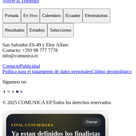
Volver al Telégrafo
Portada
En Vivo
Calendario
Ecuador
Eliminatorias
Resultados
Estadios
Selecciones
San Salvador E6-49 y Eloy Alfaro
Contacto: +593 98 777 7778
info@comunica.ec
Contacto
Publicidad
Política para el tratamiento de datos personales
Código deontológico
Síguenos en:
© 2025 COMUNICA EP.Todos los derechos reservados
Cerrar
FINAL CONFIRMADA
Ya estan definidos los finalistas