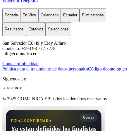
Volver al Telégrafo
Portada
En Vivo
Calendario
Ecuador
Eliminatorias
Resultados
Estadios
Selecciones
San Salvador E6-49 y Eloy Alfaro
Contacto: +593 98 777 7778
info@comunica.ec
Contacto
Publicidad
Política para el tratamiento de datos personales
Código deontológico
Síguenos en:
© 2025 COMUNICA EP.Todos los derechos reservados
Cerrar
FINAL CONFIRMADA
Ya estan definidos los finalistas