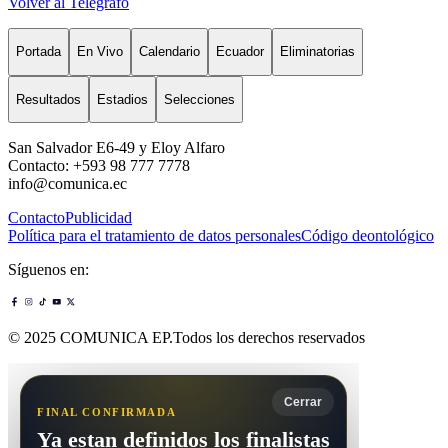
Volver al Telégrafo
Portada
En Vivo
Calendario
Ecuador
Eliminatorias
Resultados
Estadios
Selecciones
San Salvador E6-49 y Eloy Alfaro
Contacto: +593 98 777 7778
info@comunica.ec
Contacto
Publicidad
Política para el tratamiento de datos personales
Código deontológico
Síguenos en:
© 2025 COMUNICA EP.Todos los derechos reservados
Cerrar
FINAL CONFIRMADA
Ya estan definidos los finalistas