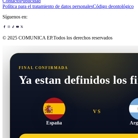
Contacto
Publicidad
Política para el tratamiento de datos personales
Código deontológico
Síguenos en:
© 2025 COMUNICA EP.Todos los derechos reservados
FINAL CONFIRMADA
Ya estan definidos los fi
VS
España
Arg