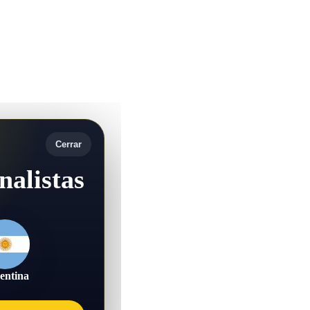
Cerrar
nalistas
entina