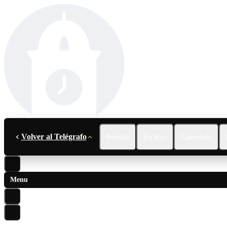
Volver al Telégrafo
Portada
En Vivo
Calendario
Menu