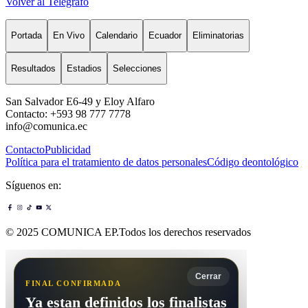
Volver al Telégrafo
Portada
En Vivo
Calendario
Ecuador
Eliminatorias
Resultados
Estadios
Selecciones
San Salvador E6-49 y Eloy Alfaro
Contacto: +593 98 777 7778
info@comunica.ec
Contacto
Publicidad
Política para el tratamiento de datos personales
Código deontológico
Síguenos en:
© 2025 COMUNICA EP.Todos los derechos reservados
Cerrar
FINAL CONFIRMADA
Ya estan definidos los finalistas