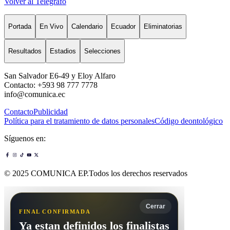
Volver al Telégrafo
Portada
En Vivo
Calendario
Ecuador
Eliminatorias
Resultados
Estadios
Selecciones
San Salvador E6-49 y Eloy Alfaro
Contacto: +593 98 777 7778
info@comunica.ec
Contacto
Publicidad
Política para el tratamiento de datos personales
Código deontológico
Síguenos en:
© 2025 COMUNICA EP.Todos los derechos reservados
Cerrar
FINAL CONFIRMADA
Ya estan definidos los finalistas