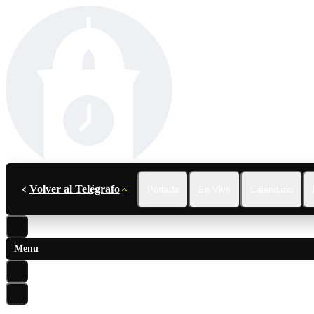
Volver al Telégrafo
Portada
En Vivo
Calendario
Menu