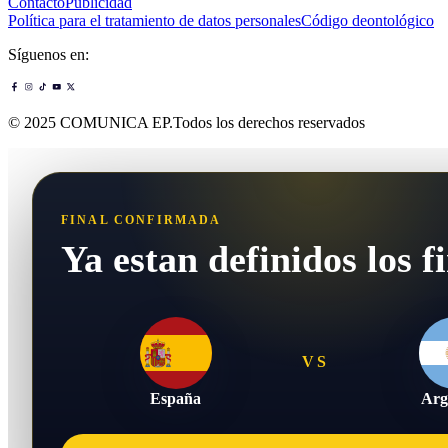
Contacto
Publicidad
Política para el tratamiento de datos personales
Código deontológico
Síguenos en:
© 2025 COMUNICA EP.Todos los derechos reservados
FINAL CONFIRMADA
Ya estan definidos los fi
VS
España
Arg