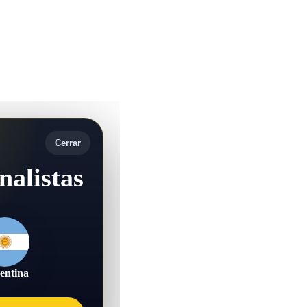
Cerrar
nalistas
entina