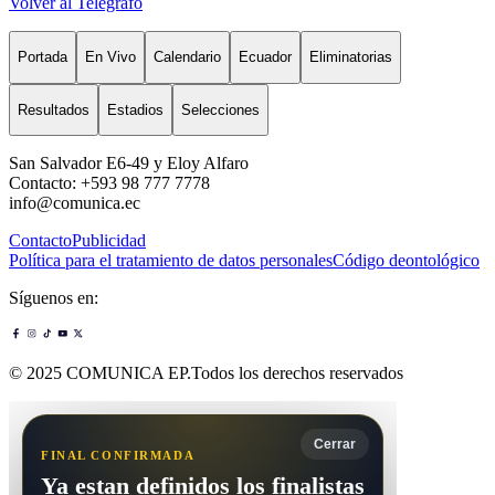
Volver al Telégrafo
Portada
En Vivo
Calendario
Ecuador
Eliminatorias
Resultados
Estadios
Selecciones
San Salvador E6-49 y Eloy Alfaro
Contacto: +593 98 777 7778
info@comunica.ec
Contacto
Publicidad
Política para el tratamiento de datos personales
Código deontológico
Síguenos en:
© 2025 COMUNICA EP.Todos los derechos reservados
Cerrar
FINAL CONFIRMADA
Ya estan definidos los finalistas