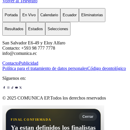
Volver al Telégrafo
Portada
En Vivo
Calendario
Ecuador
Eliminatorias
Resultados
Estadios
Selecciones
San Salvador E6-49 y Eloy Alfaro
Contacto: +593 98 777 7778
info@comunica.ec
Contacto
Publicidad
Política para el tratamiento de datos personales
Código deontológico
Síguenos en:
© 2025 COMUNICA EP.Todos los derechos reservados
Cerrar
FINAL CONFIRMADA
Ya estan definidos los finalistas