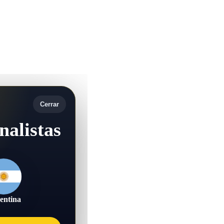
Cerrar
nalistas
entina