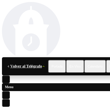
Volver al Telégrafo
Portada
En Vivo
Calendario
Menu