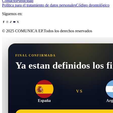
Contacto
Publicidad
Política para el tratamiento de datos personales
Código deontológico
Síguenos en:
© 2025 COMUNICA EP.Todos los derechos reservados
FINAL CONFIRMADA
Ya estan definidos los fi
VS
España
Arg