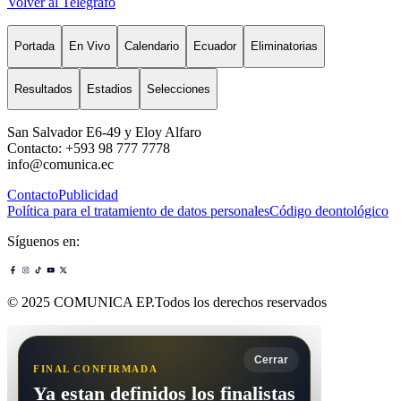
Volver al Telégrafo
Portada
En Vivo
Calendario
Ecuador
Eliminatorias
Resultados
Estadios
Selecciones
San Salvador E6-49 y Eloy Alfaro
Contacto: +593 98 777 7778
info@comunica.ec
Contacto
Publicidad
Política para el tratamiento de datos personales
Código deontológico
Síguenos en:
© 2025 COMUNICA EP.Todos los derechos reservados
Cerrar
FINAL CONFIRMADA
Ya estan definidos los finalistas