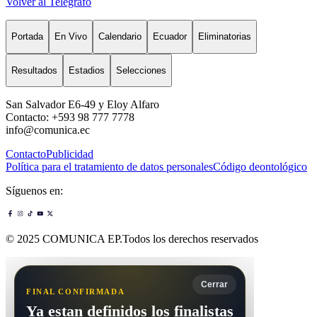
Volver al Telégrafo
Portada
En Vivo
Calendario
Ecuador
Eliminatorias
Resultados
Estadios
Selecciones
San Salvador E6-49 y Eloy Alfaro
Contacto: +593 98 777 7778
info@comunica.ec
Contacto
Publicidad
Política para el tratamiento de datos personales
Código deontológico
Síguenos en:
© 2025 COMUNICA EP.Todos los derechos reservados
Cerrar
FINAL CONFIRMADA
Ya estan definidos los finalistas