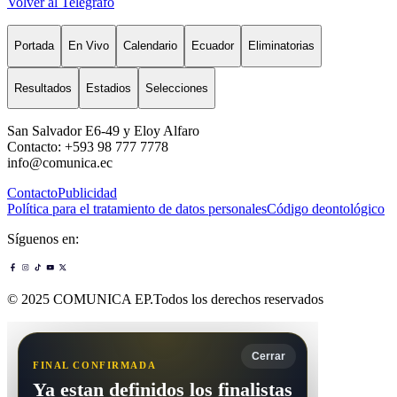
Volver al Telégrafo
Portada
En Vivo
Calendario
Ecuador
Eliminatorias
Resultados
Estadios
Selecciones
San Salvador E6-49 y Eloy Alfaro
Contacto: +593 98 777 7778
info@comunica.ec
Contacto
Publicidad
Política para el tratamiento de datos personales
Código deontológico
Síguenos en:
© 2025 COMUNICA EP.Todos los derechos reservados
Cerrar
FINAL CONFIRMADA
Ya estan definidos los finalistas