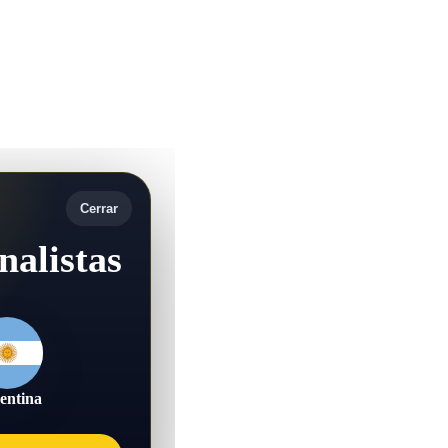
Cerrar
nalistas
entina