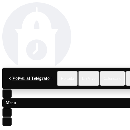
Volver al Telégrafo
Portada
En Vivo
Calendario
Menu