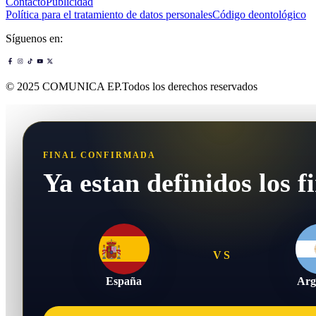
Contacto
Publicidad
Política para el tratamiento de datos personales
Código deontológico
Síguenos en:
© 2025 COMUNICA EP.Todos los derechos reservados
FINAL CONFIRMADA
Ya estan definidos los fi
VS
España
Arg