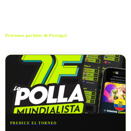
Arlington
CIUDAD
Anthony Taylor
ÁRBITRO
Próximos partidos de
Portugal
No hay próximos partidos disponibles para
Portugal
.
PREDICE EL TORNEO