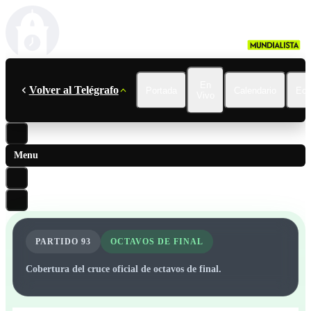
En
Volver al Telégrafo
Portada
Calendario
Ecu
Vivo
Menu
PARTIDO
93
OCTAVOS DE FINAL
Cobertura del cruce oficial de octavos de final.