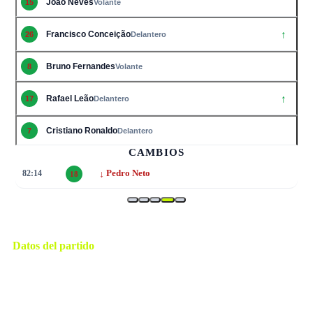
João Neves
15
Volante
↑
Francisco Conceição
26
Delantero
Bruno Fernandes
8
Volante
↑
Rafael Leão
17
Delantero
Cristiano Ronaldo
7
Delantero
CAMBIOS
↓
82:14
Pedro Neto
18
Datos del partido
Dallas
ESTADIO
lunes, 6 de julio de 2026 14:00
HORARIO