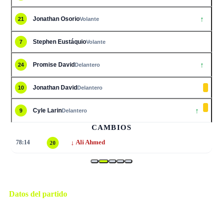
↑
Jonathan Osorio
21
Volante
Stephen Eustáquio
7
Volante
↑
Promise David
24
Delantero
Jonathan David
10
Delantero
↑
Cyle Larin
9
Delantero
CAMBIOS
↓
78:14
Ali Ahmed
20
Datos del partido
Houston
ESTADIO