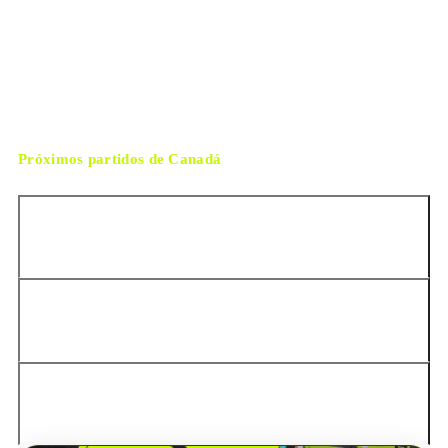
sábado, 4 de julio de 2026 12:00
HORARIO
Houston
CIUDAD
Michael Oliver
ÁRBITRO
Próximos partidos de
Canadá
Chile
Perú
Estados Unidos