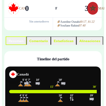
0
3
CAN
F
MAR
Sin anotadores
Azzedine Ounahi
49:17', 81:22'
Soufiane Rahimi
97:40'
Resumen
Comentario
Estadísticas
Alineaciones
Timeline del partido
Canadá
5
'
6
'
7
'
10
'
18
'
15
'
30
'
4
'
5
'
6
'
18
'
22
'
29
'