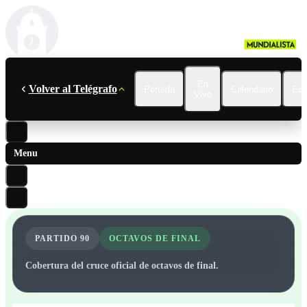
En
Volver al Telégrafo
Portada
Calendario
Ecu
Vivo
Menu
PARTIDO
90
OCTAVOS DE FINAL
Cobertura del cruce oficial de octavos de final.