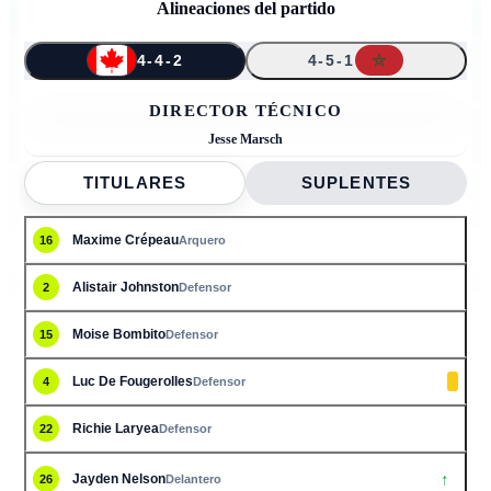
Alineaciones del partido
4-4-2
4-5-1
↑
↑
↑
↑
16
15
10
2
7
21
9
22
24
26
4
DIRECTOR TÉCNICO
Jesse Marsch
TITULARES
SUPLENTES
Maxime Crépeau
16
Arquero
Alistair Johnston
2
Defensor
Moise Bombito
15
Defensor
Luc De Fougerolles
4
Defensor
Richie Laryea
22
Defensor
↑
Jayden Nelson
26
Delantero