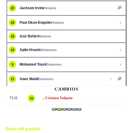
Jackson Irvine
22
Volante
↑
Paul Okon-Engstler
24
Volante
Aziz Behich
16
Volante
↑
Ajdin Hrustic
10
Delantero
↑
Mohamed Touré
9
Delantero
↑
Awer Mabil
11
Delantero
CAMBIOS
↓
73:11
Cristian Volpato
20
Datos del partido