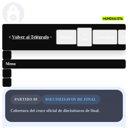
En
Volver al Telégrafo
Portada
Calendario
Ecu
Vivo
Menu
PARTIDO
88
DIECISEISAVOS DE FINAL
Cobertura del cruce oficial de dieciseisavos de final.