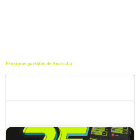
Dallas
ESTADIO
viernes, 3 de julio de 2026 13:00
HORARIO
Arlington
CIUDAD
Gustavo Tejera
ÁRBITRO
Próximos partidos de
Australia
Brasil
Brasil