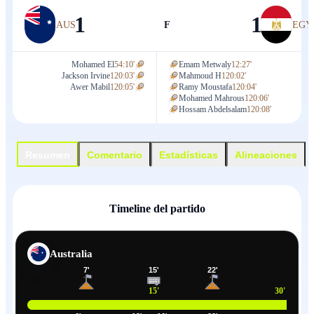
1
1
AUS
F
EGY
Mohamed El
54:10'
Emam Metwaly
12:27'
Jackson Irvine
120:03'
Mahmoud H
120:02'
Awer Mabil
120:05'
Ramy Moustafa
120:04'
Mohamed Mahrous
120:06'
Hossam Abdelsalam
120:08'
Resumen
Comentario
Estadísticas
Alineaciones
Timeline del partido
Australia
7
'
15
'
22
'
15
'
30
'