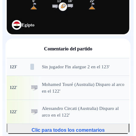
6
'
13
'
16
'
22
'
Egipto
Comentario del partido
Sin jugador Fin alargue 2 en el 123'
123
'
Mohamed Touré (Australia) Disparo al arco
122
'
en el 122'
Alessandro Circati (Australia) Disparo al
122
'
arco en el 122'
Clic para todos los comentarios