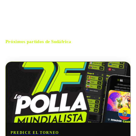
Inglewood
CIUDAD
João Pinheiro
ÁRBITRO
Próximos partidos de
Sudáfrica
No hay próximos partidos disponibles para
Sudáfrica
.
PREDICE EL TORNEO