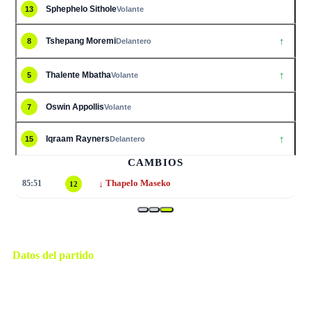
Sphephelo Sithole
13
Volante
↑
Tshepang Moremi
8
Delantero
↑
Thalente Mbatha
5
Volante
Oswin Appollis
7
Volante
↑
Iqraam Rayners
15
Delantero
CAMBIOS
↓
85:51
Thapelo Maseko
12
Datos del partido
Los Ángeles
ESTADIO
domingo, 28 de junio de 2026 14:00
HORARIO