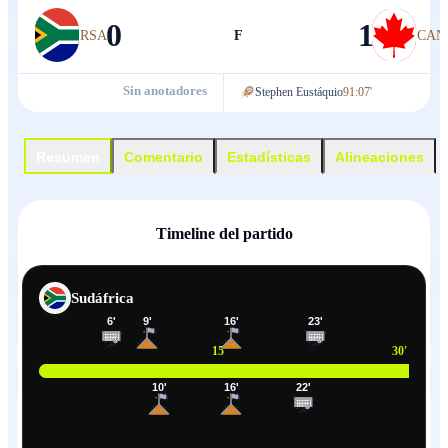
0
1
RSA
F
CAN
Sin anotadores
Stephen Eustáquio
91:07'
Resumen
Comentario
Estadísticas
Alineaciones
Timeline del partido
Sudáfrica
6
'
9
'
16
'
23
'
15
'
30
'
10
'
16
'
22
'