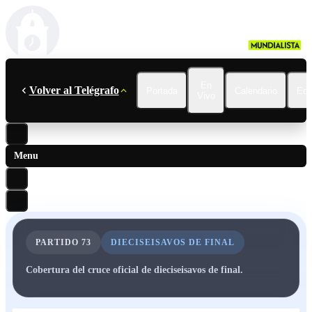
En
Volver al Telégrafo
Portada
Calendario
Ecu
Vivo
Menu
PARTIDO
73
DIECISEISAVOS DE FINAL
Cobertura del cruce oficial de dieciseisavos de final.