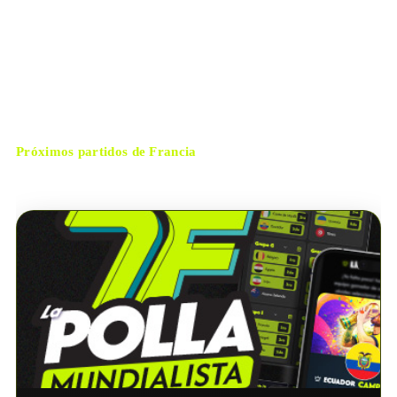
martes, 30 de junio de 2026 16:00
HORARIO
East Rutherford
CIUDAD
Danny Makkelie
ÁRBITRO
Próximos partidos de
Francia
No hay próximos partidos disponibles para
Francia
.