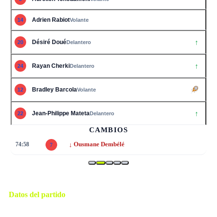
Adrien Rabiot
14
Volante
↑
Désiré Doué
20
Delantero
↑
Rayan Cherki
24
Delantero
Bradley Barcola
12
Volante
↑
Jean-Philippe Mateta
22
Delantero
CAMBIOS
↓
74:58
Ousmane Dembélé
7
Datos del partido
Nueva York
ESTADIO