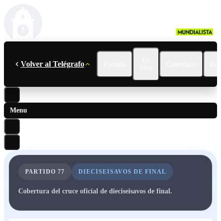
En
Volver al Telégrafo
Portada
Calendario
Ecu
Vivo
Menu
PARTIDO
77
DIECISEISAVOS DE FINAL
Cobertura del cruce oficial de dieciseisavos de final.