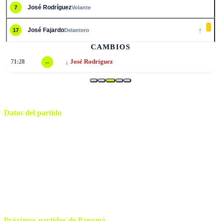
José Rodrí­guez
7
Volante
↑
José Fajardo
17
Delantero
CAMBIOS
↓
71:28
José Rodríguez
--
Datos del partido
Nueva York
ESTADIO
sábado, 27 de junio de 2026 16:00
HORARIO
East Rutherford
CIUDAD
Abdulrahman Al Jassim
ÁRBITRO
Próximos partidos de
Panamá