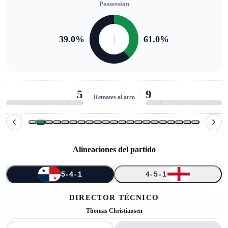
Possession
39.0
%
61.0
%
5
9
Remates al arco
Alineaciones del partido
5-4-1
4-5-1
↑
↑
↑
↑
22
23
10
4
6
7
19
17
3
16
15
DIRECTOR TÉCNICO
Thomas Christiansen