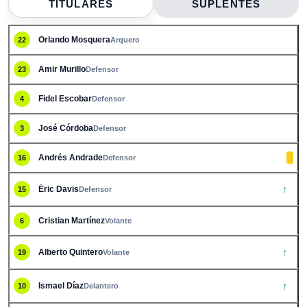
TITULARES
SUPLENTES
Orlando Mosquera
22
Arquero
Amir Murillo
23
Defensor
Fidel Escobar
4
Defensor
José Córdoba
3
Defensor
Andrés Andrade
16
Defensor
↑
Éric Davis
15
Defensor
Cristian Martínez
6
Volante
↑
Alberto Quintero
19
Volante
↑
Ismael Díaz
10
Delantero