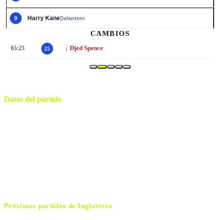
Harry Kane
9
Delantero
CAMBIOS
↓
72:51
Elliot Anderson
8
Datos del partido
Boston
ESTADIO
martes, 23 de junio de 2026 15:00
HORARIO
Foxborough
CIUDAD
Said Martínez
ÁRBITRO
Próximos partidos de
Inglaterra