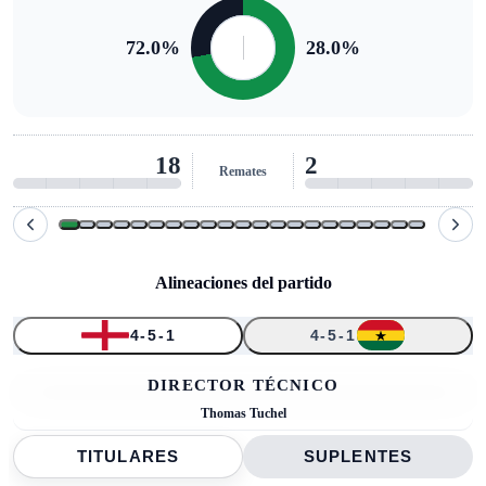
72.0
%
28.0
%
11
2
Remates al arco
Alineaciones del partido
4-5-1
4-5-1
↑
↑
↑
↑
↑
1
24
4
9
2
3
7
17
11
21
6
DIRECTOR TÉCNICO
Thomas Tuchel
TITULARES
SUPLENTES