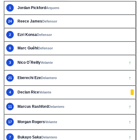
Jordan Pickford
1
Arquero
Reece James
24
Defensor
Ezri Konsa
2
Defensor
Marc Guéhi
6
Defensor
↑
Nico O´Reilly
3
Volante
↑
Eberechi Eze
21
Delantero
Declan Rice
4
Volante
↑
Marcus Rashford
11
Delantero
↑
Morgan Rogers
17
Volante
↑
Bukayo Saka
7
Delantero