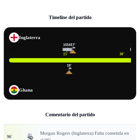
Timeline del partido
Inglaterra
15
'
16
'
17
'
33
'
15
'
30
'
16
'
Ghana
Comentario del partido
Morgan Rogers (Inglaterra) Falta cometida en
96
'
el 96'