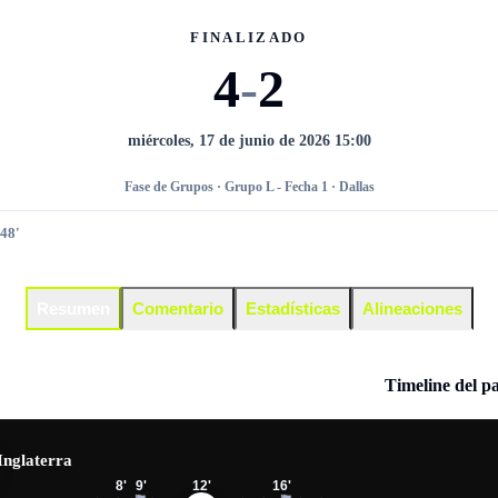
FINALIZADO
4
-
2
miércoles, 17 de junio de 2026 15:00
Fase de Grupos · Grupo L - Fecha 1 · Dallas
48'
Resumen
Comentario
Estadísticas
Alineaciones
Timeline del p
Inglaterra
8
'
9
'
12
'
16
'