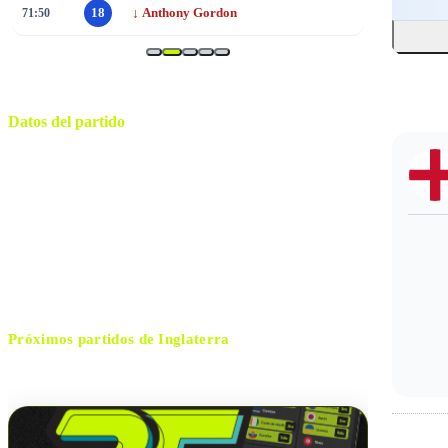
↓
71:50
18
Anthony Gordon
Datos del partido
Dallas
ESTADIO
miércoles, 17 de junio de 2026 15:00
HORARIO
Arlington
CIUDAD
Clément Turpin
ÁRBITRO
Próximos partidos de
Inglaterra
No hay próximos partidos disponibles para
Inglaterra
.