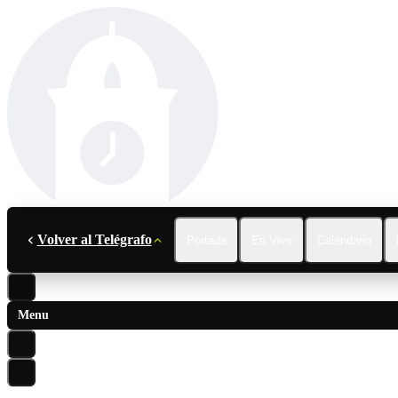
Volver al Telégrafo
Portada
En Vivo
Calendario
Menu