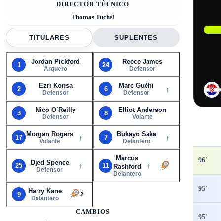
DIRECTOR TÉCNICO
Thomas Tuchel
TITULARES
SUPLENTES
Jordan Pickford
Reece James
1
24
Arquero
Defensor
Ezri Konsa
Marc Guéhi
↑
2
6
Defensor
Defensor
Nico O´Reilly
Elliot Anderson
3
8
Defensor
Volante
Morgan Rogers
Bukayo Saka
↑
↑
17
7
Volante
Delantero
Marcus
96
'
Djed Spence
↑
↑
25
11
Rashford
Defensor
Delantero
95
'
Harry Kane
9
2
Delantero
CAMBIOS
95
'