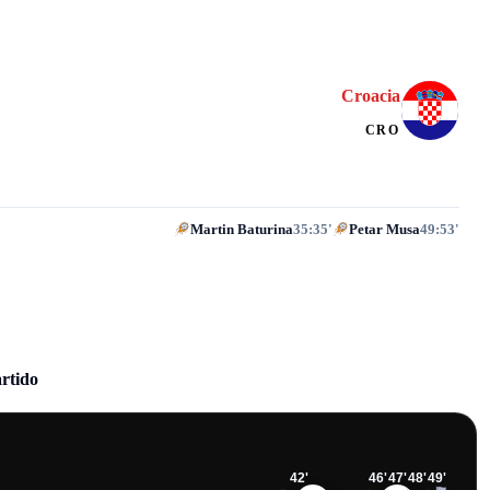
Croacia
CRO
Martin Baturina
35:35'
Petar Musa
49:53'
artido
42
'
46
'
47
'
48
'
49
'