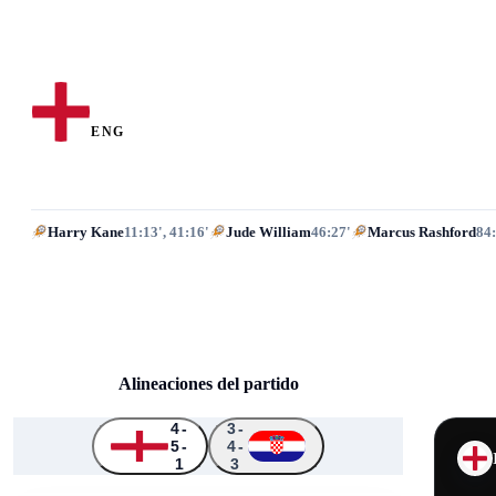
Inglaterra
ENG
Harry Kane
11:13', 41:16'
Jude William
46:27'
Marcus Rashford
84:
Alineaciones del partido
4-
3-
5-
4-
↑
↑
↑
↑
1
3
↑
2
1
24
17
2
8
9
3
7
25
11
6