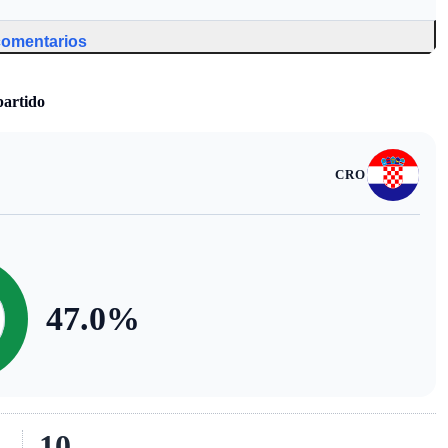
 comentarios
partido
CRO
47.0
%
10