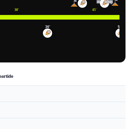
30
'
45
'
36
'
50
'
partido