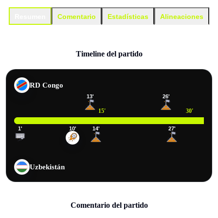
Resumen
Comentario
Estadísticas
Alineaciones
Timeline del partido
RD Congo
13
'
26
'
15
'
30
'
1
'
10
'
14
'
27
'
Uzbekistán
Comentario del partido