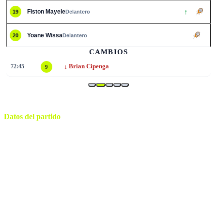
↑
Fiston Mayele
19
Delantero
Yoane Wissa
20
Delantero
2
CAMBIOS
↓
73:01
Samuel Moutoussamy
8
Datos del partido
Atlanta
ESTADIO
sábado, 27 de junio de 2026 18:30
HORARIO
Atlanta
CIUDAD
Felix Zwayer
ÁRBITRO