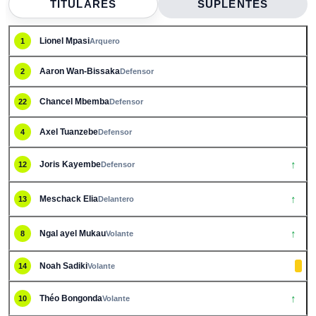
TITULARES
SUPLENTES
Lionel Mpasi
1
Arquero
Aaron Wan-Bissaka
2
Defensor
Chancel Mbemba
22
Defensor
Axel Tuanzebe
4
Defensor
↑
Joris Kayembe
12
Defensor
↑
Meschack Elia
13
Delantero
↑
Ngal ayel Mukau
8
Volante
Noah Sadiki
14
Volante
↑
Théo Bongonda
10
Volante