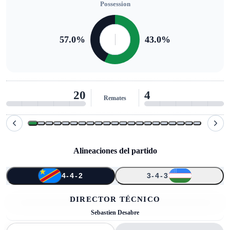
Possession
57.0
%
43.0
%
3
1
Remates al arco
Alineaciones del partido
4-4-2
3-4-3
↑
↑
↑
↑
↑
2
1
22
20
2
8
14
13
4
12
10
19
DIRECTOR TÉCNICO
Sebastien Desabre