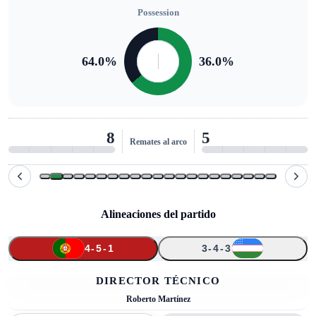
Possession
64.0
%
36.0
%
8
5
Remates al arco
Alineaciones del partido
4-5-1
3-4-3
↑
↑
↑
↑
2
1
13
23
3
7
25
16
8
10
26
2
DIRECTOR TÉCNICO
Roberto Martí­nez