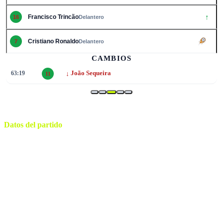
↑
Francisco Trincão
16
Delantero
Cristiano Ronaldo
7
Delantero
2
CAMBIOS
↓
63:19
João Sequeira
11
Datos del partido
Houston
ESTADIO
martes, 23 de junio de 2026 12:00
HORARIO
Houston
CIUDAD
Jalal Jayed
ÁRBITRO