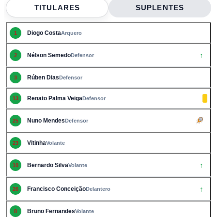
TITULARES
SUPLENTES
Diogo Costa
1
Arquero
↑
Nélson Semedo
2
Defensor
Rúben Dias
3
Defensor
Renato Palma Veiga
13
Defensor
Nuno Mendes
25
Defensor
Vitinha
23
Volante
↑
Bernardo Silva
10
Volante
↑
Francisco Conceição
26
Delantero
Bruno Fernandes
8
Volante