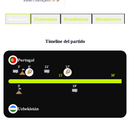
Rafael Conceição
86:50'
Resumen
Comentario
Estadísticas
Alineaciones
Timeline del partido
Portugal
3
'
6
'
11
'
17
'
15
'
30
'
3
'
19
'
Uzbekistán