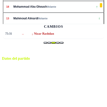
↑
Mohammad Abu Ghoush
18
Volante
↑
Mahmoud Almardi
13
Volante
CAMBIOS
↓
75:31
Nizar Rashdan
--
Datos del partido
Dallas
ESTADIO
sábado, 27 de junio de 2026 21:00
HORARIO
Arlington
CIUDAD
István Kovács
ÁRBITRO