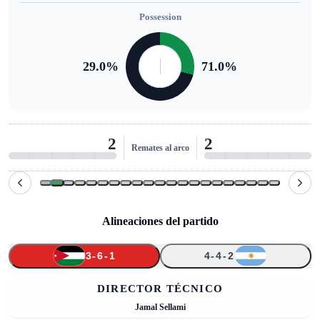
Possession
29.0
%
71.0
%
2
2
Remates al arco
Alineaciones del partido
3-6-1
4-4-2
↑
↑
↑
↑
1
23
3
5
21
20
17
10
13
18
8
DIRECTOR TÉCNICO
Jamal Sellami