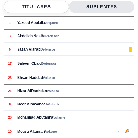
TITULARES
SUPLENTES
Yazeed Abulaila
1
Arquero
Abdallah Nasib
3
Defensor
Yazan Alarab
5
Defensor
↑
Saleem Obaid
17
Defensor
Ehsan Haddad
23
Volante
Nizar AlRashdan
21
Volante
Noor Alrawabdeh
8
Volante
Mohannad Abutahha
20
Volante
↑
Mousa Altamari
10
Volante