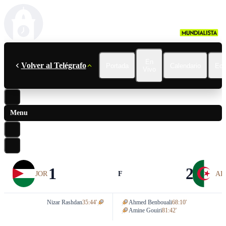
En
Volver al Telégrafo
Portada
Calendario
Ecu
Vivo
Menu
1
2
JOR
F
AL
Nizar Rashdan
35:44'
Ahmed Benbouali
68:10'
Amine Gouiri
81:42'