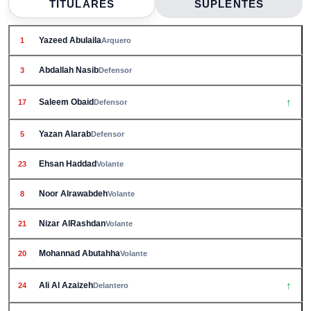
TITULARES
SUPLENTES
Yazeed Abulaila
1
Arquero
Abdallah Nasib
3
Defensor
↑
Saleem Obaid
17
Defensor
Yazan Alarab
5
Defensor
Ehsan Haddad
23
Volante
Noor Alrawabdeh
8
Volante
Nizar AlRashdan
21
Volante
Mohannad Abutahha
20
Volante
↑
Ali Al Azaizeh
24
Delantero