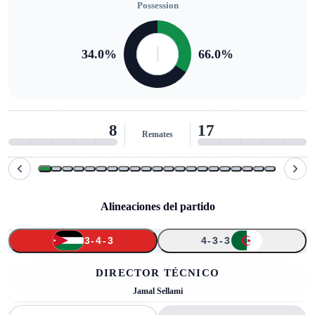
Possession
34.0
%
66.0
%
8
17
Remates
Alineaciones del partido
3-4-3
4-3-3
↑
↑
↑
↑
1
23
11
3
21
17
24
5
8
20
18
DIRECTOR TÉCNICO
Jamal Sellami