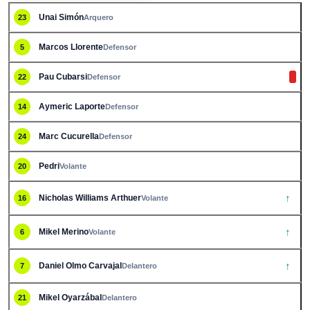
Unai Simón
23
Arquero
Marcos Llorente
5
Defensor
Pau Cubarsi
22
Defensor
Aymeric Laporte
14
Defensor
Marc Cucurella
24
Defensor
Pedri
20
Volante
↑
Nicholas Williams Arthuer
16
Volante
↑
Mikel Merino
6
Volante
↑
Daniel Olmo Carvajal
7
Delantero
Mikel Oyarzábal
21
Delantero