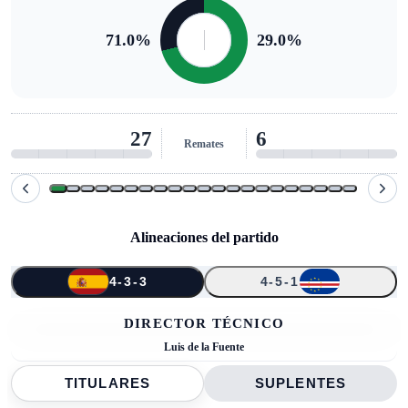
71.0
%
29.0
%
27
6
Remates
Alineaciones del partido
4-3-3
4-5-1
↑
↑
↑
↑
23
20
5
7
14
16
21
24
19
6
DIRECTOR TÉCNICO
Luis de la Fuente
TITULARES
SUPLENTES