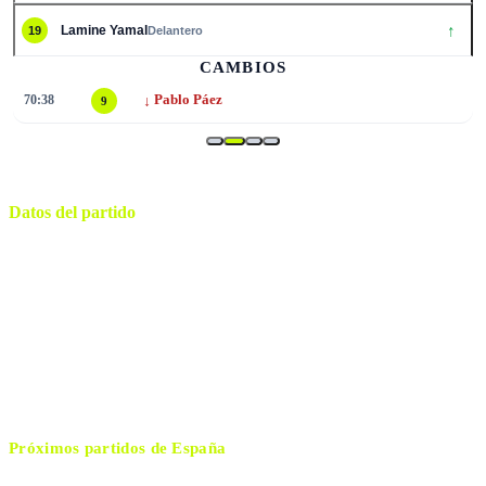
↑
Lamine Yamal
19
Delantero
CAMBIOS
↓
70:38
Pablo Páez
9
Datos del partido
Atlanta
ESTADIO
lunes, 15 de junio de 2026 11:00
HORARIO
Atlanta
CIUDAD
Adham Makhadmeh
ÁRBITRO
Próximos partidos de
España