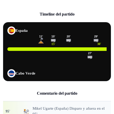
Timeline del partido
España
11
'
15
'
20
'
29
'
15
'
30
'
27
'
Cabo Verde
Comentario del partido
Mikel Ugarte (España) Disparo y afuera en el
95
'
95'