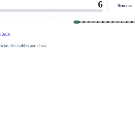
3
Remates al ar
icias disponibles por ahora.