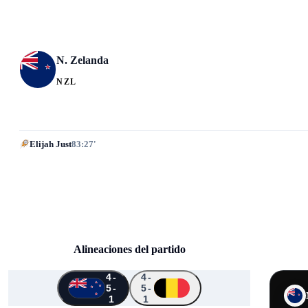
N. Zelanda
NZL
Elijah Just
83:27'
Alineaciones del partido
4-
4-
5-
5-
↑
↑
↑
↑
1
1