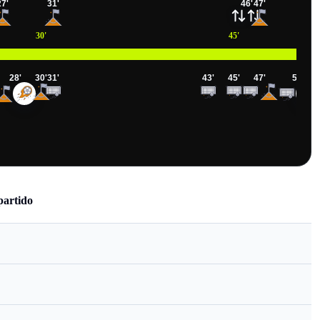
27
'
31
'
46
'
47
'
30
'
45
'
28
'
30
'
31
'
43
'
45
'
47
'
50
'
partido