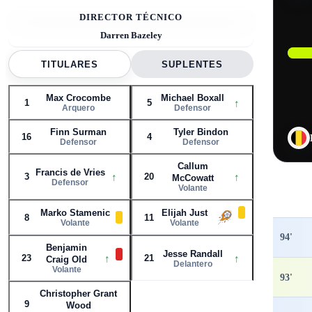
1
16
4
8
9
11
21
3
20
5
DIRECTOR TÉCNICO
Darren Bazeley
TITULARES
SUPLENTES
Max Crocombe
Michael Boxall
↑
1
5
Arquero
Defensor
Finn Surman
Tyler Bindon
16
4
Defensor
Defensor
Callum
Francis de Vries
↑
↑
3
20
McCowatt
Defensor
Volante
Marko Stamenic
Elijah Just
8
11
Volante
Volante
94
'
Benjamin
Jesse Randall
↑
↑
23
21
Craig Old
Delantero
Volante
93
'
Christopher Grant
9
Wood