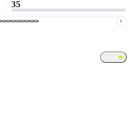
16
co
Ver más