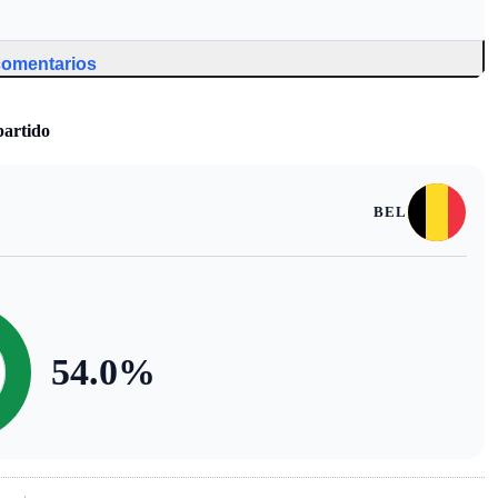
 comentarios
partido
BEL
54.0
%