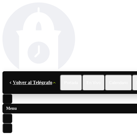
Volver al Telégrafo
Portada
En Vivo
Calendario
Menu