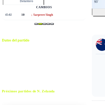
93
'
Delantero
CAMBIOS
↓
63:49
6
Joe Robert
Datos del partido
BC Place Stadium
ESTADIO
viernes, 26 de junio de 2026 22:00
HORARIO
Vancouver
CIUDAD
Adham Makhadmeh
ÁRBITRO
Próximos partidos de
N. Zelanda
No hay próximos partidos disponibles para
N. Zelanda
.