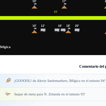
10
'
17
'
15
'
10
'
12
'
16
'
18
'
20
'
Bélgica
Comentario del 
¡GOOOOL!
de Alexis Saelemaekers, Bélgica en el minuto 94'
Saque de meta
para N. Zelanda en el minuto 93'