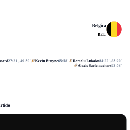
Bélgica
BEL
ssard
27:21', 49:50'
Kevin Bruyne
65:58'
Romelu Lukaku
84:22', 85:20'
Alexis Saelemaekers
93:53'
artido