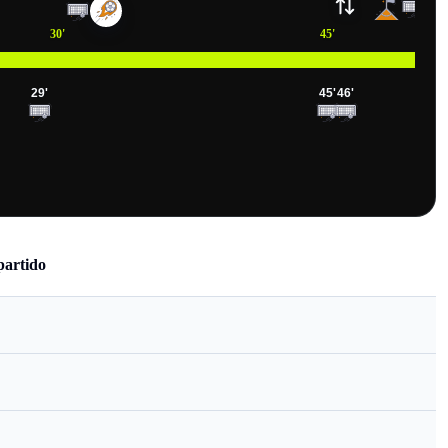
30
'
45
'
29
'
45
'
46
'
partido