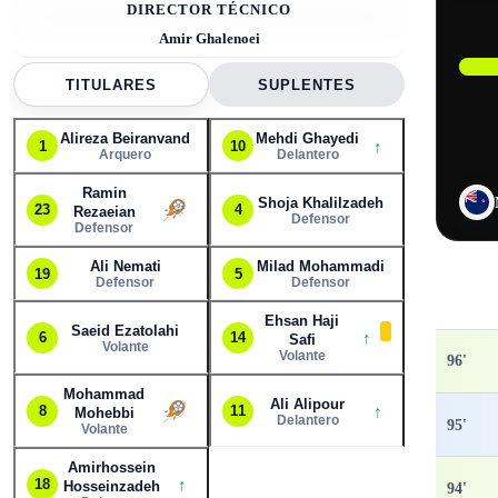
DIRECTOR TÉCNICO
Amir Ghalenoei
TITULARES
SUPLENTES
Alireza Beiranvand
Mehdi Ghayedi
↑
1
10
Arquero
Delantero
Ramin
Shoja Khalilzadeh
23
4
Rezaeian
Defensor
Defensor
Ali Nemati
Milad Mohammadi
19
5
Defensor
Defensor
Ehsan Haji
Saeid Ezatolahi
↑
6
14
Safi
Volante
Volante
96
'
Mohammad
Ali Alipour
↑
8
11
Mohebbi
Delantero
95
'
Volante
Amirhossein
↑
18
Hosseinzadeh
94
'