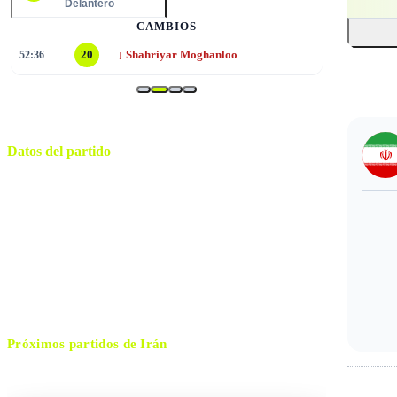
Delantero
CAMBIOS
↓
52:36
20
Shahriyar Moghanloo
Datos del partido
Los Ángeles
ESTADIO
lunes, 15 de junio de 2026 20:00
HORARIO
Inglewood
CIUDAD
César Ramos
ÁRBITRO
Próximos partidos de
Irán
No hay próximos partidos disponibles para
Irán
.