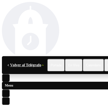
Volver al Telégrafo
Portada
En Vivo
Calendario
Menu