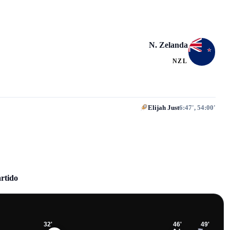
N. Zelanda
NZL
Elijah Just
6:47', 54:00'
artido
32
'
46
'
49
'