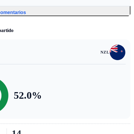
 comentarios
partido
NZL
52.0
%
14