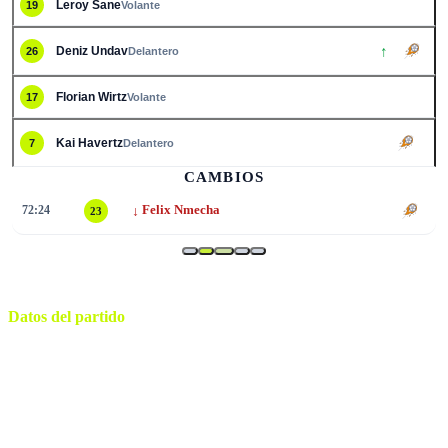
Leroy Sane
19
Volante
↑
Deniz Undav
26
Delantero
Florian Wirtz
17
Volante
Kai Havertz
7
Delantero
2
CAMBIOS
↓
72:24
Felix Nmecha
23
Datos del partido
Houston
ESTADIO
domingo, 14 de junio de 2026 12:00
HORARIO
Houston
CIUDAD