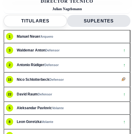
DIRECTOR TÉCNICO
Julian Nagelsmann
TITULARES
SUPLENTES
Manuel Neuer
1
Arquero
↑
Waldemar Anton
3
Defensor
↑
Antonio Rüdiger
2
Defensor
Nico Schlotterbeck
15
Defensor
↑
David Raum
22
Defensor
Aleksandar Pavlovic
5
Volante
↑
Leon Goretzka
8
Volante