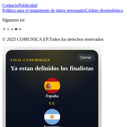
Contacto
Publicidad
Política para el tratamiento de datos personales
Código deontológico
Síguenos en:
© 2025 COMUNICA EP.Todos los derechos reservados
Cerrar
FINAL CONFIRMADA
Ya estan definidos los finalistas
España
VS
Argentina