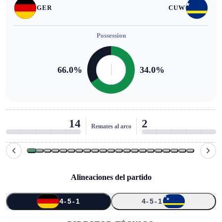
GER
CUW
Possession
66.0
%
34.0
%
14
2
Remates al arco
Alineaciones del partido
4-5-1
4-5-1
↑
↑
↑
↑
↑
2
1
15
5
7
2
19
17
26
3
22
8