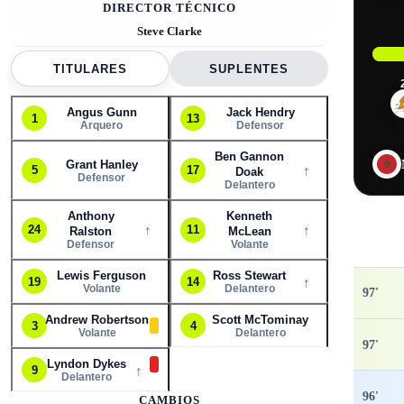
DIRECTOR TÉCNICO
Steve Clarke
TITULARES
SUPLENTES
Angus Gunn
Jack Hendry
1
13
Arquero
Defensor
Ben Gannon
Grant Hanley
↑
5
17
Doak
Defensor
Delantero
Anthony
Kenneth
↑
↑
24
11
Ralston
McLean
Defensor
Volante
Lewis Ferguson
Ross Stewart
↑
19
14
Volante
Delantero
97
'
Andrew Robertson
Scott McTominay
3
4
Volante
Delantero
97
'
Lyndon Dykes
↑
9
Delantero
96
'
CAMBIOS