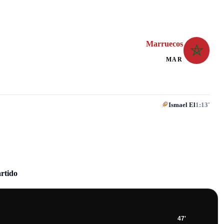
Marruecos
MAR
Ismael El
1:13'
artido
47
'