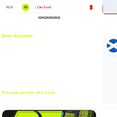
↓
70:55
10
Che Fred
Datos del partido
Boston
ESTADIO
viernes, 19 de junio de 2026 17:00
HORARIO
Foxborough
CIUDAD
Ilgiz Tantashev
ÁRBITRO
Próximos partidos de
Escocia
No hay próximos partidos disponibles para
Escocia
.