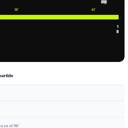
30
'
45
'
50
'
51
'
partido
 en el 96'