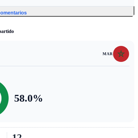
 comentarios
partido
MAR
58.0
%
12