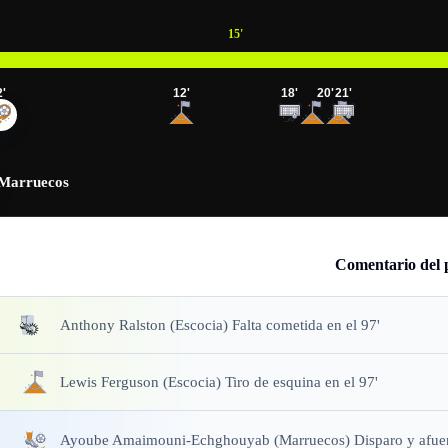
15
'
2
'
12
'
18
'
20
'
21
'
Marruecos
Comentario del 
Anthony Ralston (Escocia) Falta cometida en el 97'
Lewis Ferguson (Escocia) Tiro de esquina en el 97'
Ayoube Amaimouni-Echghouyab (Marruecos) Disparo y afuera