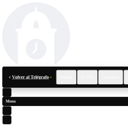
Volver al Telégrafo
Portada
En Vivo
Calendario
Menu