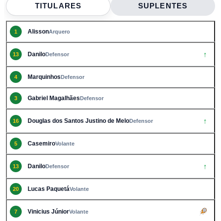
TITULARES
SUPLENTES
Alisson
1
Arquero
↑
Danilo
13
Defensor
Marquinhos
4
Defensor
Gabriel Magalhães
3
Defensor
↑
Douglas dos Santos Justino de Melo
16
Defensor
Casemiro
5
Volante
↑
Danilo
13
Defensor
Lucas Paquetá
20
Volante
Vinicius Júnior
7
Volante