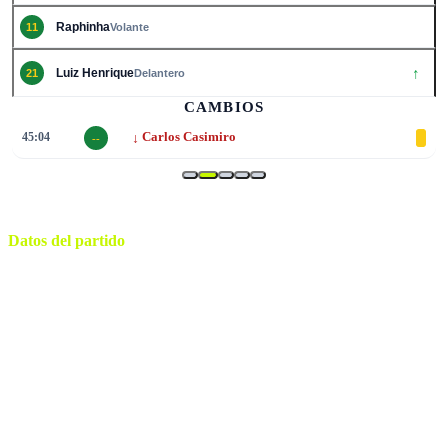
Raphinha
11
Volante
↑
Luiz Henrique
21
Delantero
CAMBIOS
↓
45:04
Carlos Casimiro
--
Datos del partido
Nueva York
ESTADIO
sábado, 13 de junio de 2026 17:00
HORARIO
East Rutherford
CIUDAD
Slavko Vincic
ÁRBITRO