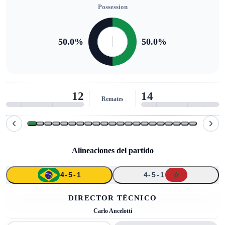
Possession
50.0
%
50.0
%
12
14
Remates
Alineaciones del partido
4-5-1
4-5-1
↑
↑
↑
↑
1
20
21
4
3
5
16
11
13
7
13
DIRECTOR TÉCNICO
Carlo Ancelotti