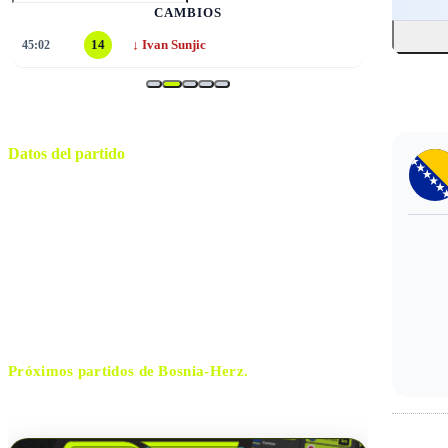
CAMBIOS
↓
45:02
14
Ivan Sunjic
Datos del partido
Seattle
ESTADIO
miércoles, 24 de junio de 2026 14:00
HORARIO
Seattle
CIUDAD
Jesús Valenzuela
ÁRBITRO
Próximos partidos de
Bosnia-Herz.
No hay próximos partidos disponibles para
Bosnia-Herz.
.