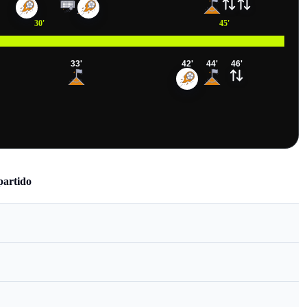
30
'
45
'
33
'
42
'
44
'
46
'
partido