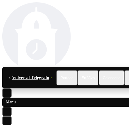
Volver al Telégrafo
Portada
En Vivo
Calendario
Menu