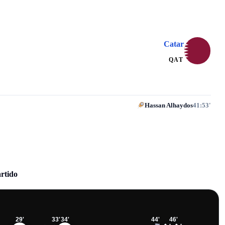
Catar
QAT
Hassan Alhaydos
41:53'
artido
29
'
33
'
34
'
44
'
46
'