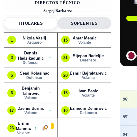
DIRECTOR TÉCNICO
Sergej Barbarez
TITULARES
SUPLENTES
Nikola Vasilj
Amar Memic
↑
1
15
Arquero
Volante
Dennis
Stjepan Radeljic
↑
3
21
Hadzikadunic
Defensor
Defensor
Sead Kolasinac
Esmir Bajraktarevic
5
20
Defensor
Volante
Benjamin
Ivan Basic
↑
6
13
Tahirovic
Volante
Volante
96
'
Dzenis Burnic
Ermedin Demirovic
↑
17
10
Volante
Delantero
95
'
Ermin
↑
26
Mahmic
Volante
94
'