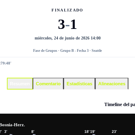
FINALIZADO
3
-
1
miércoles, 24 de junio de 2026 14:00
Fase de Grupos · Grupo B - Fecha 3 · Seattle
c
79:48'
Resumen
Comentario
Estadísticas
Alineaciones
Timeline del p
Bosnia-Herz.
2
'
3
'
8
'
18
'
19
'
23
'