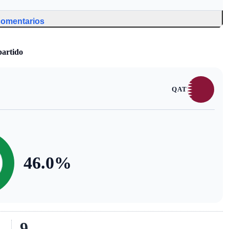
 comentarios
partido
QAT
46.0
%
9