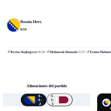
Bosnia-Herz.
BIH
Kerim Alajbegovic
28:29'
Mahmoud Abunada
33:37'
Ermin Mahmi
Alineaciones del partido
4-
4-
4-
3-
↑
↑
↑
↑
2
3
↑
1
21
20
10
13
15
17
5
3
6
26