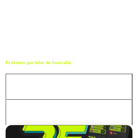
Dallas
ESTADIO
viernes, 3 de julio de 2026 13:00
HORARIO
Arlington
CIUDAD
Gustavo Tejera
ÁRBITRO
Próximos partidos de
Australia
Brasil
Brasil