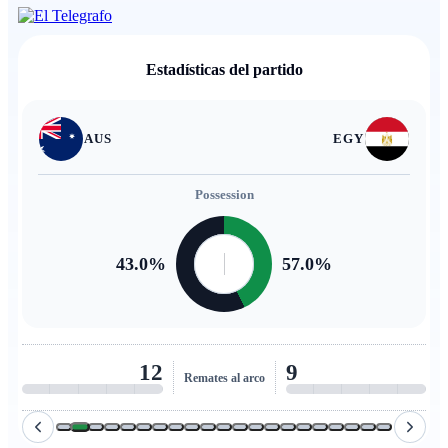
Estadísticas del partido
AUS
EGY
Possession
43.0
%
57.0
%
12
9
Remates al arco