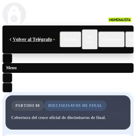
En
Volver al Telégrafo
Portada
Calendario
Ecu
Vivo
Menu
PARTIDO
88
DIECISEISAVOS DE FINAL
Cobertura del cruce oficial de dieciseisavos de final.