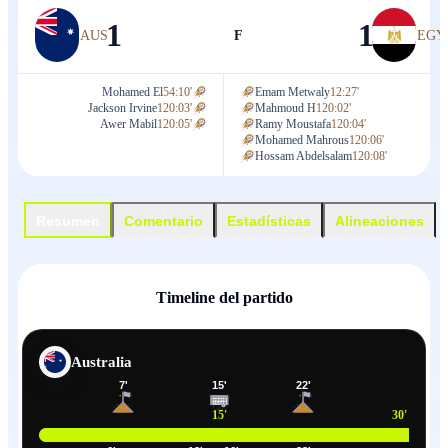
1
1
AUS
F
EGY
Mohamed El
54:10'
Emam Metwaly
12:27'
Jackson Irvine
120:03'
Mahmoud H
120:02'
Awer Mabil
120:05'
Ramy Moustafa
120:04'
Mohamed Mahrous
120:06'
Hossam Abdelsalam
120:08'
Resumen
Comentario
Estadísticas
Alineaciones
Timeline del partido
Australia
7
'
15
'
22
'
15
'
30
'