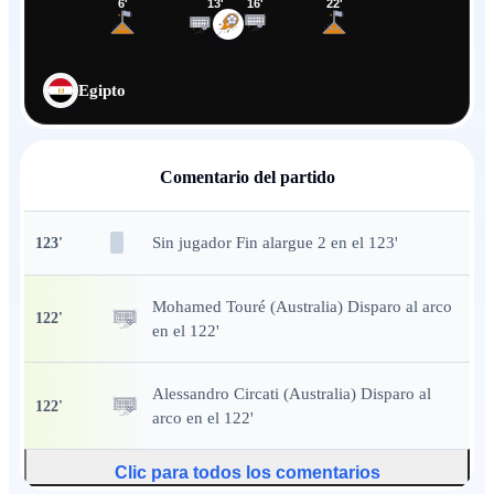
6
'
13
'
16
'
22
'
Egipto
Comentario del partido
Sin jugador Fin alargue 2 en el 123'
123
'
Mohamed Touré (Australia) Disparo al arco
122
'
en el 122'
Alessandro Circati (Australia) Disparo al
122
'
arco en el 122'
Clic para todos los comentarios