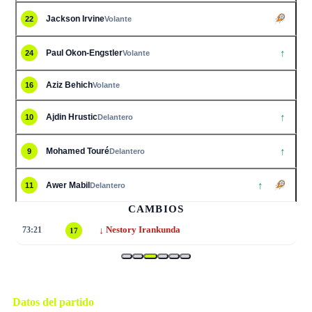
Jackson Irvine
22
Volante
↑
Paul Okon-Engstler
24
Volante
Aziz Behich
16
Volante
↑
Ajdin Hrustic
10
Delantero
↑
Mohamed Touré
9
Delantero
↑
Awer Mabil
11
Delantero
CAMBIOS
↓
73:21
Nestory Irankunda
17
Datos del partido